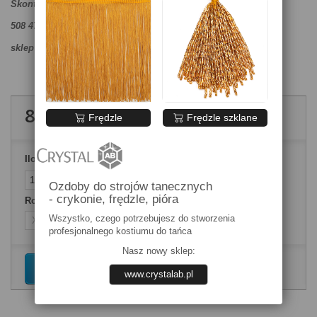
Skontaktuj się ze sprzedawcą:
508 472 488,
sklep@allfordance.pl
800,00 zł
brutto
Frędzle
Frędzle szklane
Ilość
Ozdoby do strojów tanecznych
- crykonie, frędzle, pióra
Rozmiary ubrań
Wszystko, czego potrzebujesz do stworzenia
profesjonalnego kostiumu do tańca
Nasz nowy sklep:
Dodaj do koszyka
www.crystalab.pl