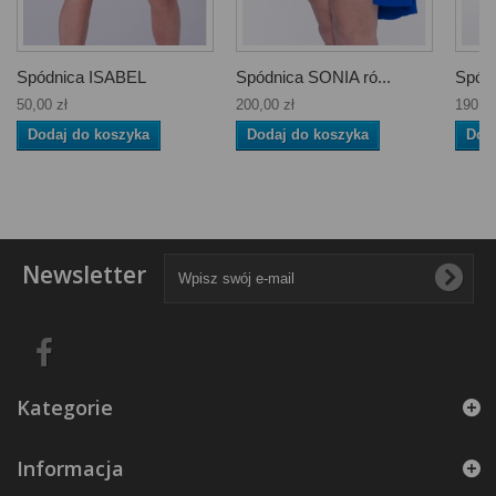
Spódnica ISABEL
Spódnica SONIA ró...
Spódn
50,00 zł
200,00 zł
190,00
Dodaj do koszyka
Dodaj do koszyka
Dod
Newsletter
Kategorie
Informacja