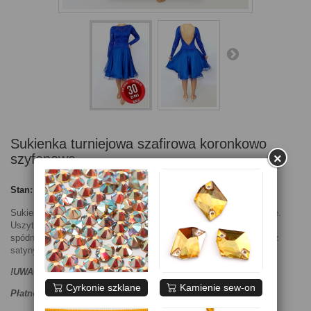
Sukienka turniejowa szafirowa koronkowo
×
szyfonowa
Stan:
Nowy produkt
Sukienka latino na turnieje tańca towarzyskiego i pokazy taneczne.
Uszyta na bazie body z niebieskiej koronki na lycrze z doszytymi
spódnicami z koła obszytymi krynoliną, górna z szyfonu, a dolna z
satyny. Pięknie pracuje w tańcu.
!UWAGA! Produkt dostępny w opcji PayPo.
Cyrkonie szklane
Kamienie sew-on
Płatność odroczona o 30 dni.