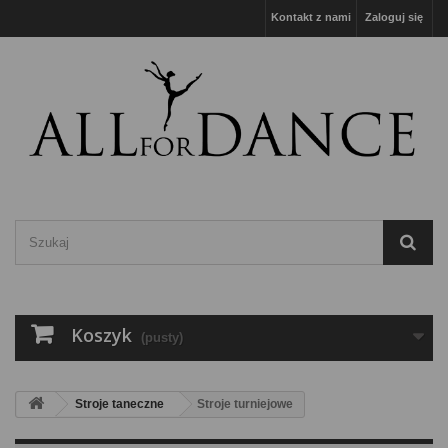
Kontakt z nami
Zaloguj się
Koszyk
(pusty)
Stroje taneczne
Stroje turniejowe