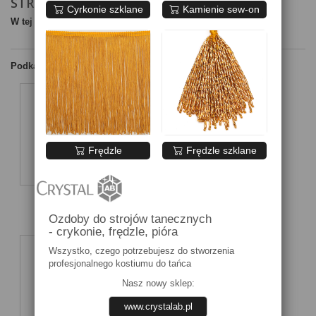
STROJE TURNIEJOWE
Cyrkonie szklane
Kamienie sew-on
W tej kategorii nie ma produktów.
Podkategorie
Frędzle
Frędzle szklane
DO LATINO
DO STANDARDU
Ozdoby do strojów tanecznych
- crykonie, frędzle, pióra
Wszystko, czego potrzebujesz do stworzenia
profesjonalnego kostiumu do tańca
Nasz nowy sklep:
www.crystalab.pl