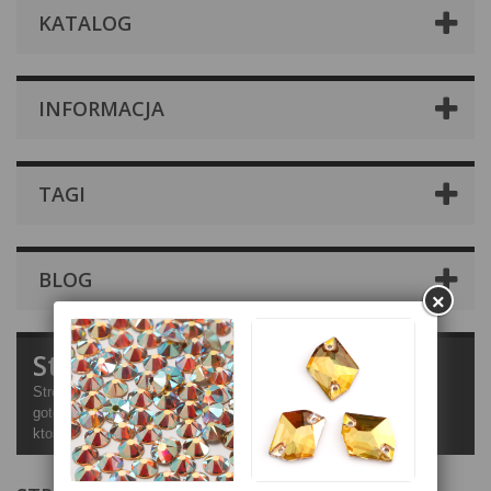
KATALOG
INFORMACJA
TAGI
BLOG
×
Stroje turniejowe
Stroje turniejowe do wszystkich rodzajów tańca. Są to kostiumy
gotowe, które możemy wysłać Państwu natychmiast więc jeżeli
ktoś potrzebuje stroju tanecznego "na ostatnią" zapraszamy