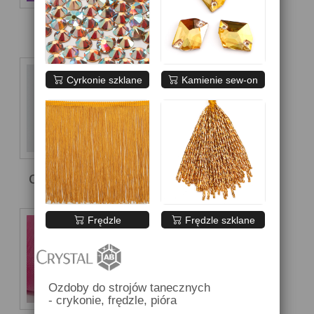
FIOLETOWE
NIEBIESKIE
Cyrkonie szklane
Kamienie sew-on
OPALIZUJĄCE
POMARAŃCZOWE
Frędzle
Frędzle szklane
Ozdoby do strojów tanecznych
- crykonie, frędzle, pióra