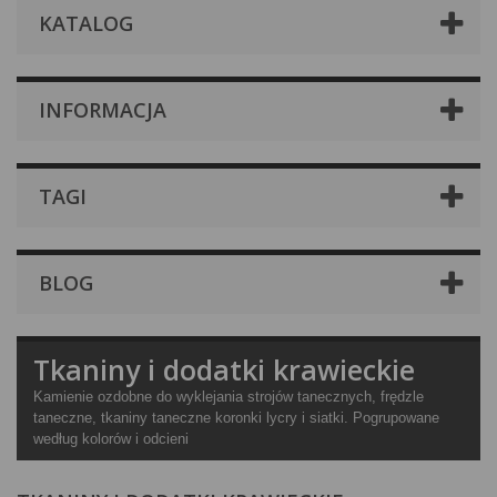
KATALOG
INFORMACJA
TAGI
BLOG
Tkaniny i dodatki krawieckie
Kamienie ozdobne do wyklejania strojów tanecznych, frędzle
taneczne, tkaniny taneczne koronki lycry i siatki. Pogrupowane
według kolorów i odcieni