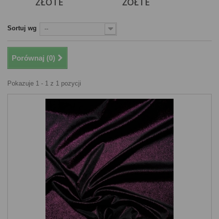
ZŁOTE
ŻÓŁTE
Sortuj wg
--
Porównaj (
0
)
Pokazuje 1 - 1 z 1 pozycji