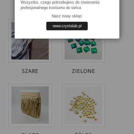
Wszystko, czego potrzebujesz do stworzenia
RÓŻOWE
SREBRNE
profesjonalnego kostiumu do tańca
Nasz nowy sklep:
www.crystalab.pl
SZARE
ZIELONE