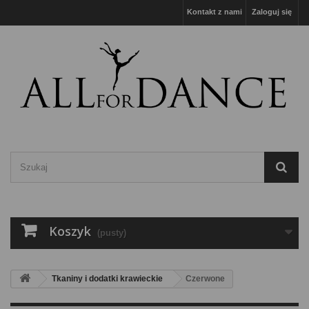
Kontakt z nami
Zaloguj się
Koszyk
(pusty)
Tkaniny i dodatki krawieckie
Czerwone