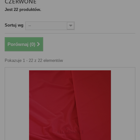
CZERWONE
Jest 22 produktów.
Sortuj wg
--
Porównaj (
0
)
Pokazuje 1 - 22 z 22 elementów