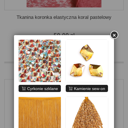
Tkanina koronka elastyczna koral pastelowy
50,00 zł
×
Dodaj do koszyka
Więcej
Dodaj do porówania
Cyrkonie szklane
Kamienie sew-on