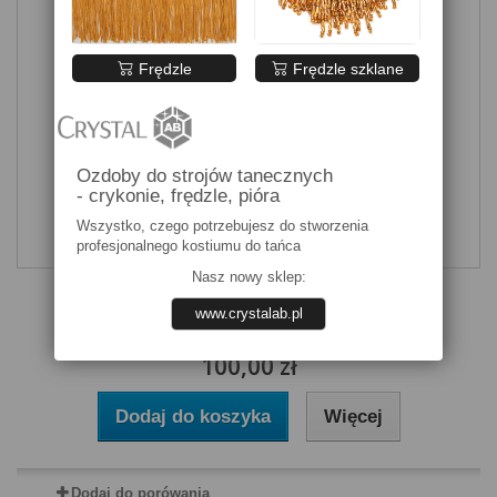
Frędzle
Frędzle szklane
Ozdoby do strojów tanecznych
- crykonie, frędzle, pióra
Wszystko, czego potrzebujesz do stworzenia
profesjonalnego kostiumu do tańca
Nasz nowy sklep:
Tkanina cekiny czerwone opalizujące
www.crystalab.pl
100,00 zł
Dodaj do koszyka
Więcej
Dodaj do porówania