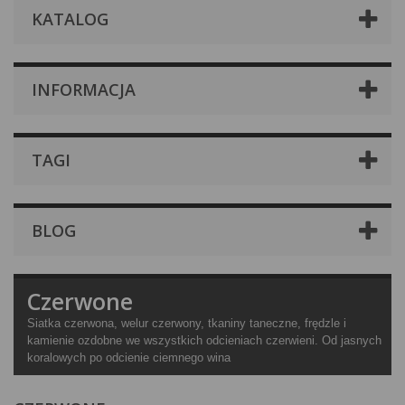
KATALOG
INFORMACJA
TAGI
BLOG
Czerwone
Siatka czerwona, welur czerwony, tkaniny taneczne, frędzle i
kamienie ozdobne we wszystkich odcieniach czerwieni. Od jasnych
koralowych po odcienie ciemnego wina