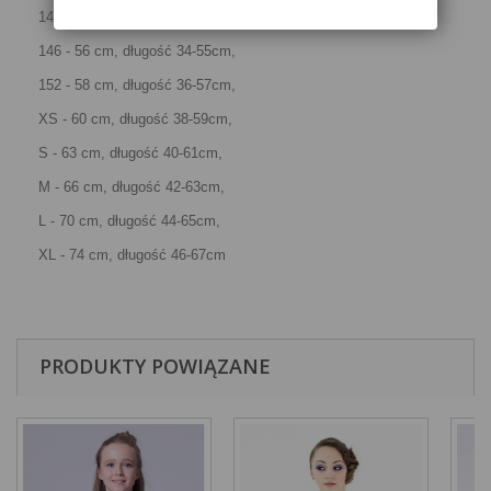
140 - 54 cm, długość 32-53cm,
146 - 56 cm, długość 34-55cm,
152 - 58 cm, długość 36-57cm,
XS - 60 cm, długość 38-59cm,
S - 63 cm, długość 40-61cm,
M - 66 cm, długość 42-63cm,
L - 70 cm, długość 44-65cm,
XL - 74 cm, długość 46-67cm
PRODUKTY POWIĄZANE