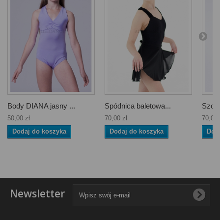
Body DIANA jasny ...
Spódnica baletowa...
Szorty
50,00 zł
70,00 zł
70,00 
Dodaj do koszyka
Dodaj do koszyka
Dod
Newsletter