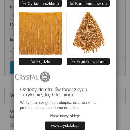
Cyrkonie szklane
Kamienie sew-on
Ilość
Rozmiary ubrań
kolory
Frędzle
Frędzle szklane
Dodaj do koszyka
Ozdoby do strojów tanecznych
WIĘCEJ INFORMACJI
- crykonie, frędzle, pióra
Wszystko, czego potrzebujesz do stworzenia
profesjonalnego kostiumu do tańca
Obwód pasa bez rozciągania - rozciągliwość od kilku do
Nasz nowy sklep:
kilkunastu centymetrów, długość przód i tył:
www.crystalab.pl
134 - 52 cm, długość 30-51cm,