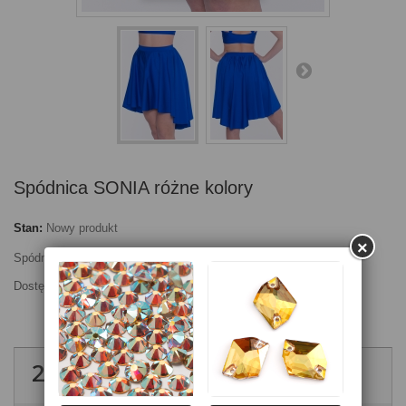
Spódnica SONIA różne kolory
Stan:
Nowy produkt
×
Spódnica uszyta z elastycznej lycry tanecznej.
Dostępna w wielu kolorach.
200,00 zł
brutto