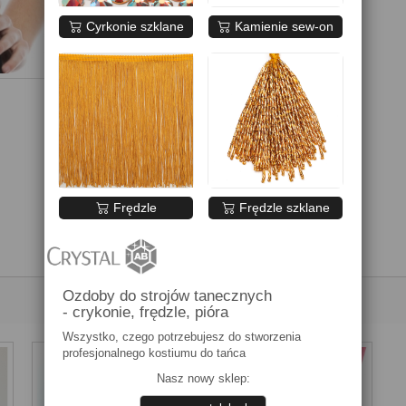
Cyrkonie szklane
Kamienie sew-on
Frędzle
Frędzle szklane
Ozdoby do strojów tanecznych
- crykonie, frędzle, pióra
Wszystko, czego potrzebujesz do stworzenia
profesjonalnego kostiumu do tańca
Nasz nowy sklep: