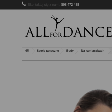
Skontaktuj się z nami:
508 472 488
Stroje taneczne
Body
Na ramiączkach