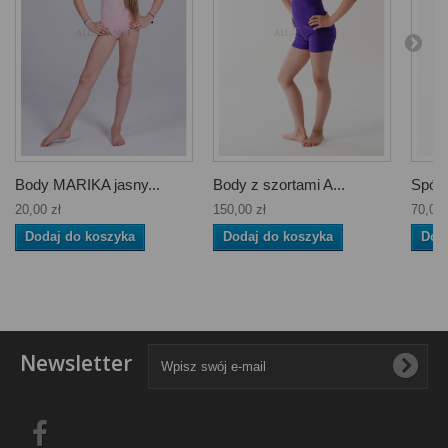
Body MARIKA jasny...
Body z szortami A...
Spódn
20,00 zł
150,00 zł
70,00 
Dodaj do koszyka
Dodaj do koszyka
Dod
Newsletter