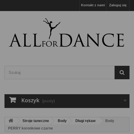
Kontakt z nami
Zaloguj się
Koszyk
(pusty)
Stroje taneczne
Body
Długi rękaw
Body
PERRY koronkowe czarne