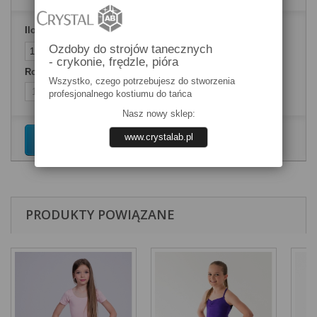
Ilość
Ozdoby do strojów tanecznych
- crykonie, frędzle, pióra
Rozmiary ubrań
Wszystko, czego potrzebujesz do stworzenia
profesjonalnego kostiumu do tańca
Nasz nowy sklep:
www.crystalab.pl
Dodaj do koszyka
PRODUKTY POWIĄZANE