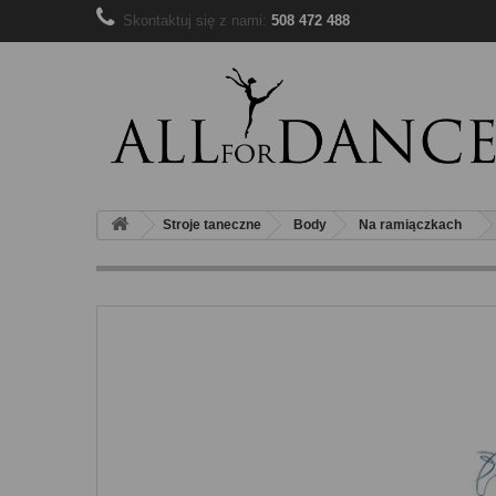
Skontaktuj się z nami:
508 472 488
Stroje taneczne
Body
Na ramiączkach