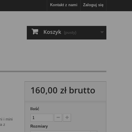
Kontakt z nami
Zaloguj się
Koszyk
(pusty)
160,00 zł
brutto
Ilość
i i mini
a z
Rozmiary