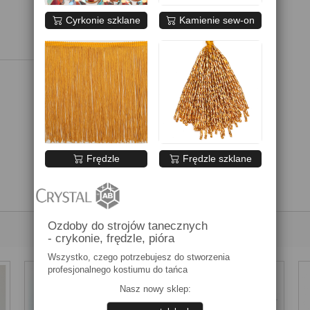
Cyrkonie szklane
Kamienie sew-on
Frędzle
Frędzle szklane
Ozdoby do strojów tanecznych
- crykonie, frędzle, pióra
Wszystko, czego potrzebujesz do stworzenia
profesjonalnego kostiumu do tańca
Nasz nowy sklep: