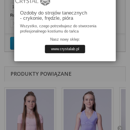
Ozdoby do strojów tanecznych
Rozmiary ubrań
- crykonie, frędzle, pióra
Wszystko, czego potrzebujesz do stworzenia
profesjonalnego kostiumu do tańca
Nasz nowy sklep:
Dodaj do koszyka
www.crystalab.pl
PRODUKTY POWIĄZANE