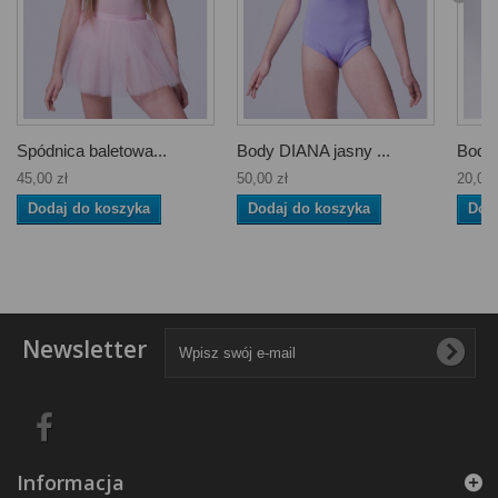
Spódnica baletowa...
Body DIANA jasny ...
Body
45,00 zł
50,00 zł
20,00 
Dodaj do koszyka
Dodaj do koszyka
Dod
Newsletter
Informacja