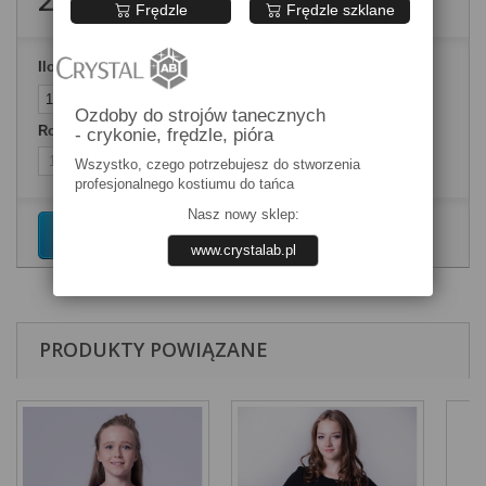
280,00 zł
brutto
Frędzle
Frędzle szklane
Ilość
Ozdoby do strojów tanecznych
Rozmiary ubrań
- crykonie, frędzle, pióra
Wszystko, czego potrzebujesz do stworzenia
profesjonalnego kostiumu do tańca
Nasz nowy sklep:
Dodaj do koszyka
www.crystalab.pl
PRODUKTY POWIĄZANE