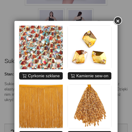
×
Sukienka FRANCESCA czarna
Stan:
Nowy produkt
Cyrkonie szklane
Kamienie sew-on
Sukienka do tańca towarzyskiego, latino, tanga, salsy itp. Uszyta z
elastycznej czarnej tkaniny z marszczeniami od biustu do bioder. Dzięki
nim można sobie nie tylko dopasować długość sukienki, ale również
ukryć niektóre mankamenty figury w okolicach talii.