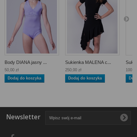
Body DIANA jasny ...
Sukienka MALENA c...
Sukie
50,00 zł
250,00 zł
100,00
Dodaj do koszyka
Dodaj do koszyka
Dod
Newsletter