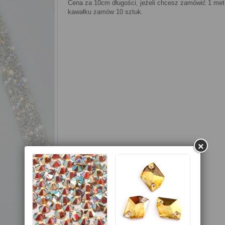
Cena za 10cm długości, jeżeli chcesz zamówić 1 met
kawałku zamów 10 sztuk.
×