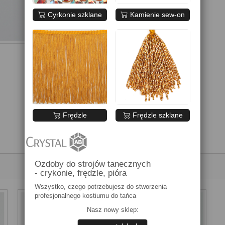
Cyrkonie szklane
Kamienie sew-on
Frędzle
Frędzle szklane
Ozdoby do strojów tanecznych
- crykonie, frędzle, pióra
Wszystko, czego potrzebujesz do stworzenia
profesjonalnego kostiumu do tańca
Nasz nowy sklep: