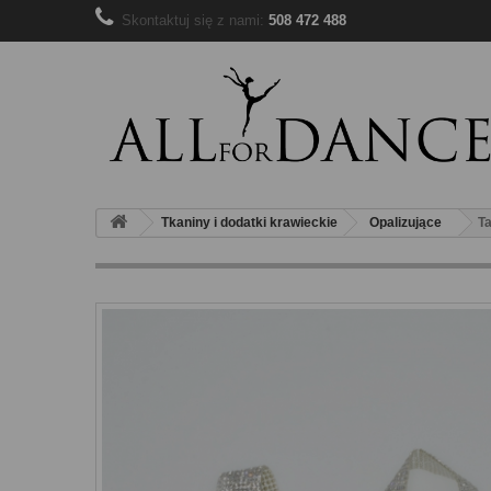
Skontaktuj się z nami:
508 472 488
Tkaniny i dodatki krawieckie
Opalizujące
T