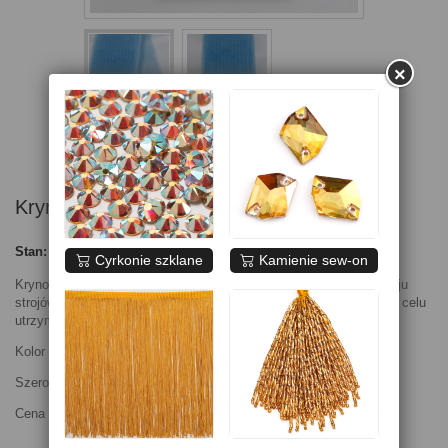
×
Krynolina niebieska 4,5 cm
Stan:
Nowy produkt
Cyrkonie szklane
Kamienie sew-on
Krynolina, często wykorzystywana jako dodatek do różnego rodzaju
strojów, sukien ślubnych, wyjściowych, spódnic itp. , która ma na celu
utrzymanie formy stroju.
Kolor na zdjęciu jest kolorem poglądowym.
Szerokość 4,5cm
Cena za 1mb