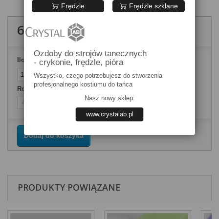
Frędzle
Frędzle szklane
6,00 zł
brutto
Ozdoby do strojów tanecznych
Ilość
- crykonie, frędzle, pióra
Wszystko, czego potrzebujesz do stworzenia
profesjonalnego kostiumu do tańca
Rozmiary akcesoria
Nasz nowy sklep:
www.crystalab.pl
Dodaj do koszyka
PRODUKTY POWIĄZANE