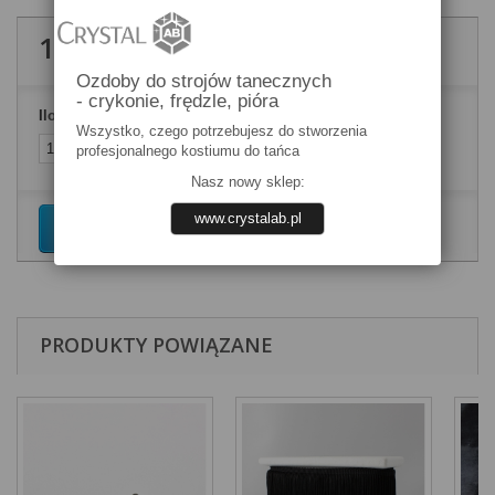
130,00 zł
brutto
Ozdoby do strojów tanecznych
- crykonie, frędzle, pióra
Ilość
Wszystko, czego potrzebujesz do stworzenia
profesjonalnego kostiumu do tańca
Nasz nowy sklep:
www.crystalab.pl
Dodaj do koszyka
PRODUKTY POWIĄZANE