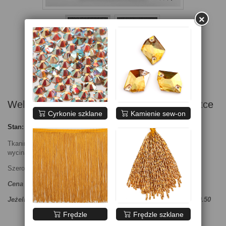
×
Welur czarny wycinany wzór na czarnej siatce
Cyrkonie szklane
Kamienie sew-on
Stan:
Nowy produkt
Tkanina welurowa rozciągliwa w jedną stronę w szerokości. Wzór
wycinany na welurze naszyty na pełnej powierzchni z siatki.
Szerokość ok. 125cm wzór, całość z siatką 140cm
Cena za 1 metr bieżący.
Jeżeli chcesz zamówić mniej niż 1m wpisz ilość ręcznie, np.0.50
Frędzle
Frędzle szklane