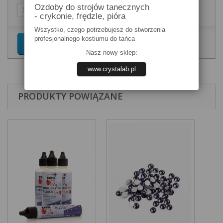
Ozdoby do strojów tanecznych
- crykonie, frędzle, pióra
Wszystko, czego potrzebujesz do stworzenia
profesjonalnego kostiumu do tańca
Dodaj do koszyka
Nasz nowy sklep:
www.crystalab.pl
PRODUKTY POWIĄZANE