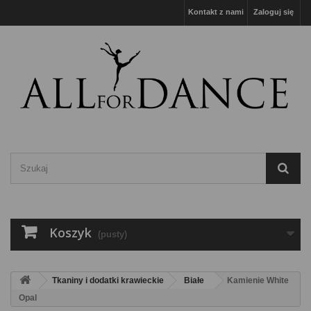
Kontakt z nami
Zaloguj się
Koszyk
(pusty)
Tkaniny i dodatki krawieckie
Białe
Kamienie White
Opal