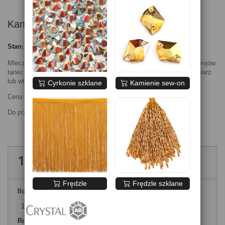
Kamienie White Opal
Stan:
Nowy produkt
Mleczne mieniące się na złoto kamienie do zdobienia sukienek, strojów
tanecznych i butów. Można je również stosować jako ozdoba na twarz
lub włosy.
Cyrkonie szklane
Kamienie sew-on
Cena za opakowanie 1 gross = 144szt.
Do przyklejenia kamieni potrzebny jest specjalny klej.
18,00 zł
brutto
Frędzle
Frędzle szklane
Ilość
Rozmiary kamieni