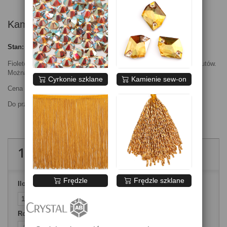
Kamienie Tanzanite
Stan:
Nowy produkt
Fioletowe kamienie do zdobienia sukienek, strojów tanecznych i butów.
Można je również stosować jako ozdoba na twarz lub włosy.
Cyrkonie szklane
Kamienie sew-on
Cena za opakowanie 1 gross = 144szt.
Do przyklejenia kamieni potrzebny jest specjalny klej.
18,00 zł
brutto
Frędzle
Frędzle szklane
Ilość
Rozmiary kamieni