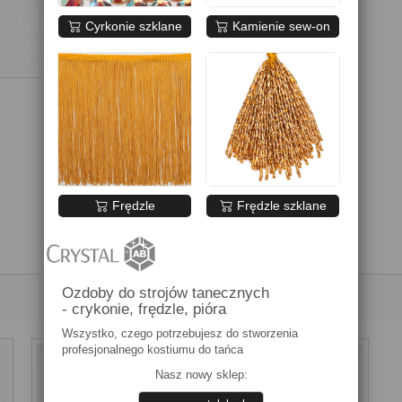
Cyrkonie szklane
Kamienie sew-on
Frędzle
Frędzle szklane
Ozdoby do strojów tanecznych
- crykonie, frędzle, pióra
Wszystko, czego potrzebujesz do stworzenia
profesjonalnego kostiumu do tańca
Nasz nowy sklep: