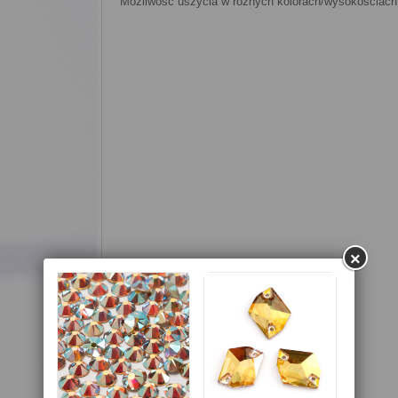
Możliwość uszycia w różnych kolorach/wysokościach
×