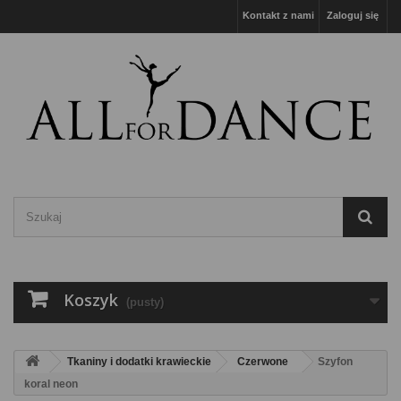
Kontakt z nami
Zaloguj się
Koszyk
(pusty)
Tkaniny i dodatki krawieckie
Czerwone
Szyfon
koral neon