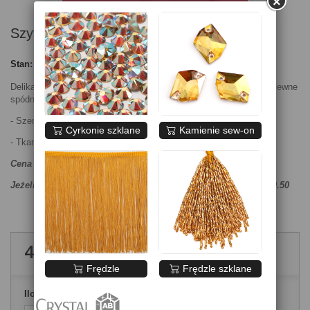
×
Szyfon koral neon
Stan:
Nowy produkt
Delikatnie prześwitująca tkanina na stroje do tańca. Idealna na zwiewne
spódniczki i sukienki.
- Szerokość ok. 150 cm
Cyrkonie szklane
Kamienie sew-on
- Tkanina nierozciągliwa
Cena za 1 metr bieżący.
Jeżeli chcesz zamówić mniej niż 1m wpisz ilość ręcznie, np.0.50
45,00 zł
brutto
Frędzle
Frędzle szklane
Ilość