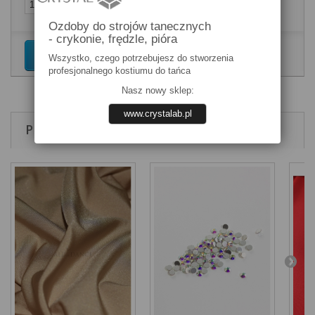
Ozdoby do strojów tanecznych
- crykonie, frędzle, pióra
Dodaj do koszyka
Wszystko, czego potrzebujesz do stworzenia
profesjonalnego kostiumu do tańca
Nasz nowy sklep:
www.crystalab.pl
PRODUKTY POWIĄZANE