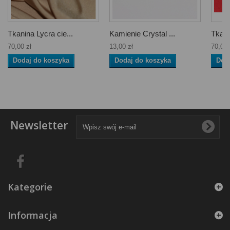
Tkanina Lycra cie...
Kamienie Crystal ...
Tkani
70,00 zł
13,00 zł
70,00 
Dodaj do koszyka
Dodaj do koszyka
Dod
Newsletter
Kategorie
Informacja