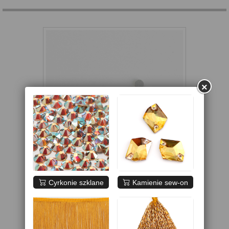
×
Cyrkonie szklane
Kamienie sew-on
Zobacz większe