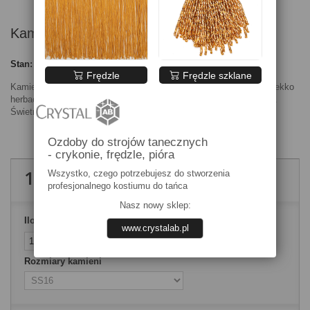
Kamienie Golden Shadow
Stan:
Nowy produkt
Frędzle
Frędzle szklane
Kamienie w delikatnym kolorze złota o barwie można powiedzieć lekko
herbacianej. Idealne do podkreślenia subtelnych złotych akcentów.
Świetnie współgrają z naszymi złotymi frędzlami
Ozdoby do strojów tanecznych
- crykonie, frędzle, pióra
13,00 zł
brutto
Wszystko, czego potrzebujesz do stworzenia
profesjonalnego kostiumu do tańca
Nasz nowy sklep:
Ilość
www.crystalab.pl
Rozmiary kamieni