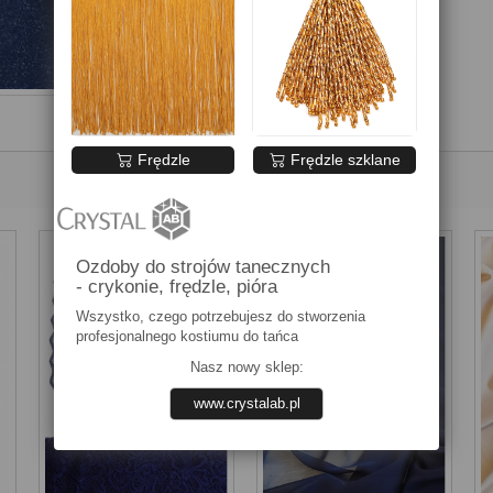
Frędzle
Frędzle szklane
Ozdoby do strojów tanecznych
- crykonie, frędzle, pióra
Wszystko, czego potrzebujesz do stworzenia
profesjonalnego kostiumu do tańca
Nasz nowy sklep:
www.crystalab.pl