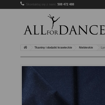
Skontaktuj się z nami:
508 472 488
Tkaniny i dodatki krawieckie
Niebieskie
Ly