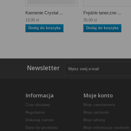
Kamienie Crystal ...
Frędzle taneczne ...
13,00 zł
35,00 zł
Dodaj do koszyka
Dodaj do koszyka
Newsletter
Informacja
Moje konto
Czas dostawy
Moje zamówienia
Regulamin
Moje rachunki
Dokonaj zwrotu
Moje adresy
Dane do przelewu
Moje informacje osobiste