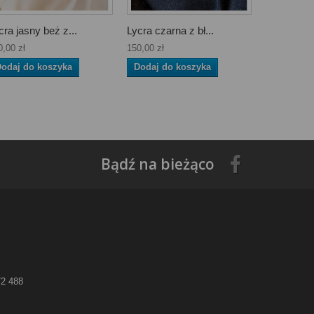
cra jasny beż z...
Lycra czarna z bł...
0,00 zł
150,00 zł
odaj do koszyka
Dodaj do koszyka
Bądź na bieżąco
72 488