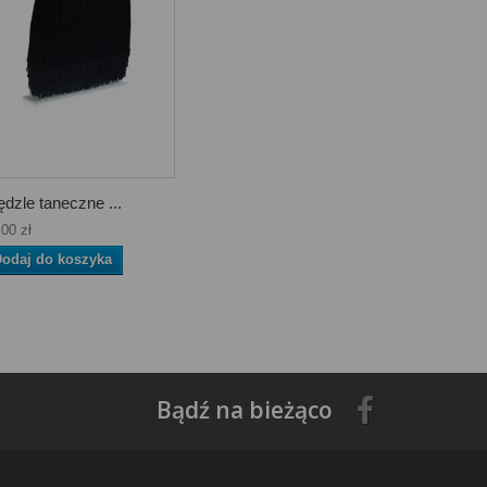
ędzle taneczne ...
,00 zł
odaj do koszyka
Bądź na bieżąco