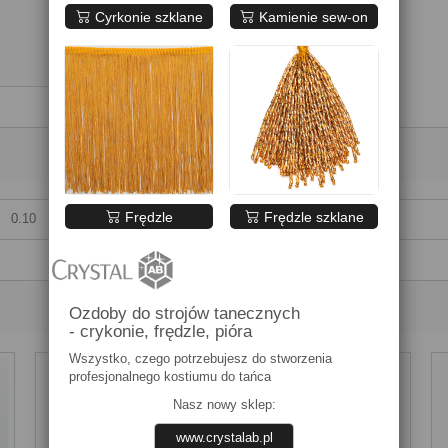
Cyrkonie szklane
Kamienie sew-on
Frędzle
Frędzle szklane
0.10
Ozdoby do strojów tanecznych
- crykonie, frędzle, pióra
Wszystko, czego potrzebujesz do stworzenia
profesjonalnego kostiumu do tańca
Nasz nowy sklep:
www.crystalab.pl