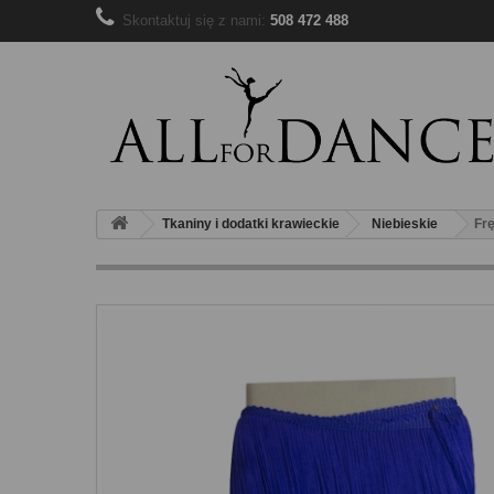
Skontaktuj się z nami:
508 472 488
Tkaniny i dodatki krawieckie
Niebieskie
Frę