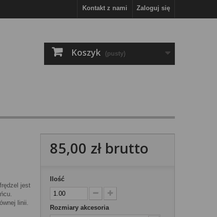
Kontakt z nami
Zaloguj się
Koszyk
(pusty)
85,00 zł
brutto
Ilość
rędzel jest
ańcu.
wnej linii.
Rozmiary akcesoria