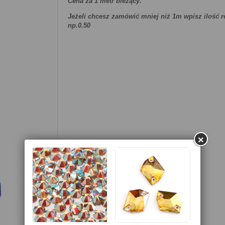
Cena za 1 metr bieżący.
Jeżeli chcesz zamówić mniej niż 1m wpisz ilość r
np.0.50
×