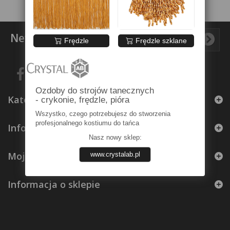
Newsletter
Frędzle
Frędzle szklane
Ozdoby do strojów tanecznych
Kategorie
- crykonie, frędzle, pióra
Wszystko, czego potrzebujesz do stworzenia
profesjonalnego kostiumu do tańca
Informacja
Nasz nowy sklep:
Moje konto
www.crystalab.pl
Informacja o sklepie