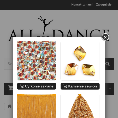
Kontakt z nami
Zaloguj się
×
Cyrkonie szklane
Kamienie sew-on
Koszyk
(pusty)