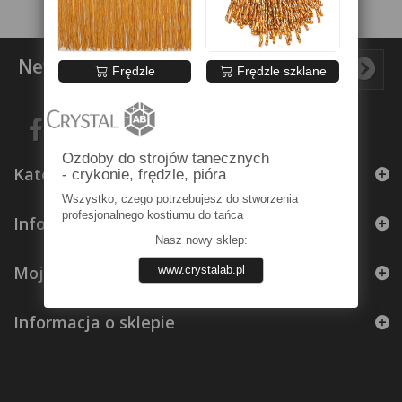
Newsletter
Frędzle
Frędzle szklane
Ozdoby do strojów tanecznych
Kategorie
- crykonie, frędzle, pióra
Wszystko, czego potrzebujesz do stworzenia
profesjonalnego kostiumu do tańca
Informacja
Nasz nowy sklep:
Moje konto
www.crystalab.pl
Informacja o sklepie