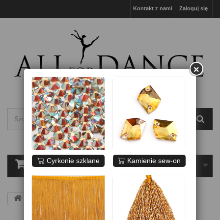
Kontakt z nami
Zaloguj się
×
Cyrkonie szklane
Kamienie sew-on
Koszyk
(pusty)