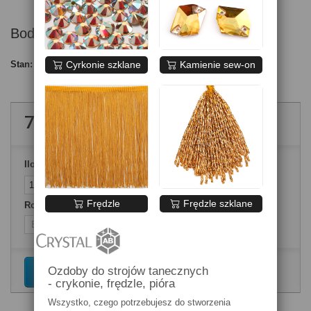
Body bawełniane SHANICE czarne
Cyrkonie szklane
Kamienie sew-on
Stan:
Nowy produkt
70,00 zł
brutto
Ilość
Frędzle
Frędzle szklane
Rozmiary ubrań
Ozdoby do strojów tanecznych
Dodaj do koszyka
- crykonie, frędzle, pióra
Wszystko, czego potrzebujesz do stworzenia