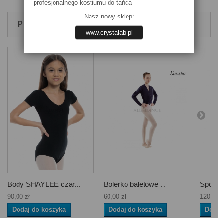
profesjonalnego kostiumu do tańca
Nasz nowy sklep:
PRODUKTY POWIĄZANE
www.crystalab.pl
Body SHAYLEE czar...
Bolerko baletowe ...
Spodn
90,00 zł
60,00 zł
120,00
Dodaj do koszyka
Dodaj do koszyka
Dod