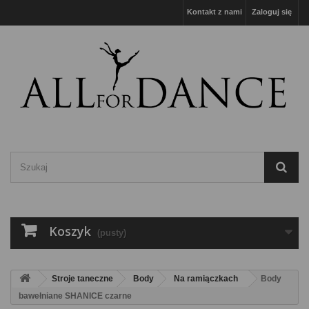
Kontakt z nami
Zaloguj się
Koszyk
(pusty)
Stroje taneczne
Body
Na ramiączkach
Body
bawełniane SHANICE czarne