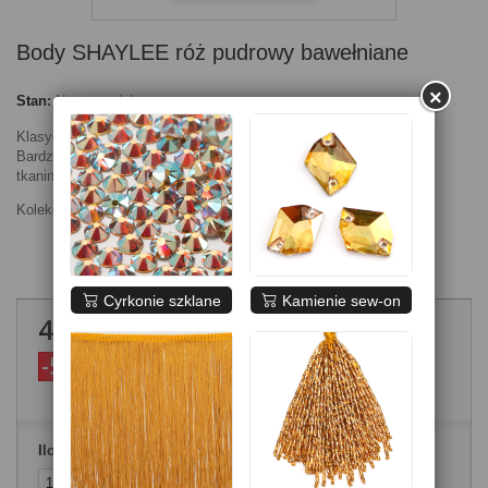
Body SHAYLEE róż pudrowy bawełniane
×
Stan:
Nowy produkt
Klasyczne body uszyte z elastycznej bawełny z dodatkiem lycry.
Bardzo dobra bawełna z dodatkową warstwą cielistej elastycznej
tkaniny zapobiegającą prześwitywaniu.
Kolekcja na szczupłe dzieci
Cyrkonie szklane
Kamienie sew-on
40,00 zł
brutto
-50,00 zł
90,00 zł
brutto
Ilość