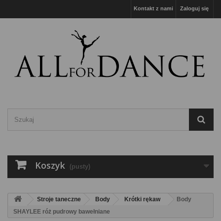
Kontakt z nami
Zaloguj się
Koszyk
(pusty)
Stroje taneczne
Body
Krótki rękaw
Body
SHAYLEE róż pudrowy bawełniane