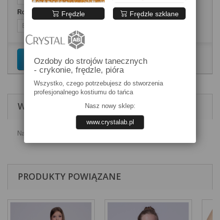
Rozmiary ubrań
Frędzle
Frędzle szklane
Dodaj do koszyka
Ozdoby do strojów tanecznych
- crykonie, frędzle, pióra
Wszystko, czego potrzebujesz do stworzenia
profesjonalnego kostiumu do tańca
WIĘCEJ INFORMACJI
Nasz nowy sklep:
www.crystalab.pl
Najniższa cena z 30 dni przed obniżką 90zł
PRODUKTY POWIĄZANE