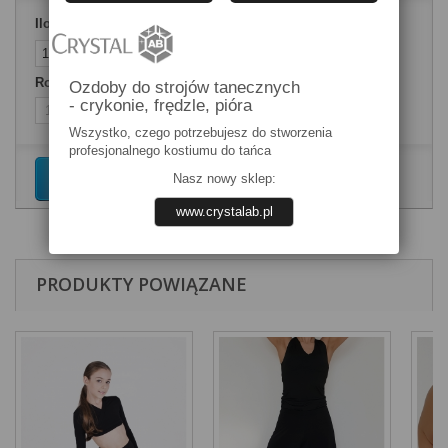
Ilość
Rozmiary ubrań
Ozdoby do strojów tanecznych
- crykonie, frędzle, pióra
Wszystko, czego potrzebujesz do stworzenia
profesjonalnego kostiumu do tańca
Dodaj do koszyka
Nasz nowy sklep:
www.crystalab.pl
PRODUKTY POWIĄZANE