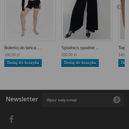
Bolerko do tańca ...
Spódnico spodnie ...
Top D
100,00 zł
200,00 zł
140,00
Dodaj do koszyka
Dodaj do koszyka
Dod
Newsletter