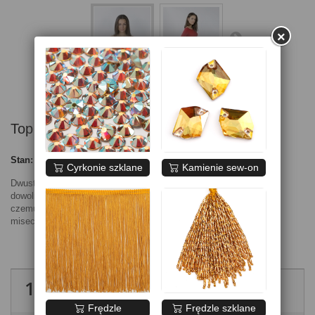
×
Top Sara czerwony
Stan:
Nowy produkt
Cyrkonie szklane
Kamienie sew-on
Dwustronny top z elastycznej czerwonej krepy. Można zakładać
dowolnie przód - tył. Część na biuście z podwójnej tkaniny, dzięki
czemu nie prześwituje biustonosz lub można również zamocować
miseczki.
160,00 zł
brutto
Frędzle
Frędzle szklane